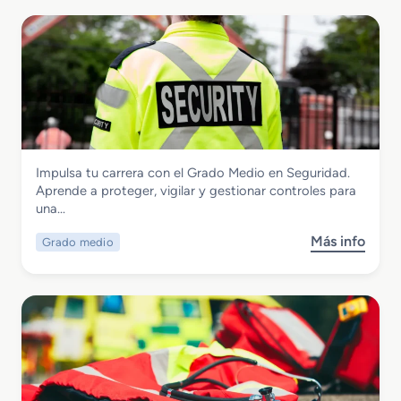
Seguridad y Medio Ambiente
Impulsa tu carrera con el Grado Medio en Seguridad.
Grado Medio en Seguridad
Aprende a proteger, vigilar y gestionar controles para
una…
Más info
Grado medio
s
o
b
r
e
G
r
a
d