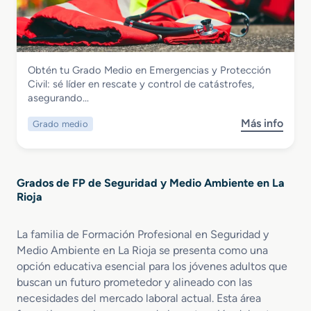
d
e
a
u
r
d
c
g
o
a
e
S
c
n
Seguridad y Medio Ambiente
Obtén tu Grado Medio en Emergencias y Protección
u
i
c
Grado Medio en Emergencias y
Civil: sé líder en rescate y control de catástrofes,
p
ó
i
Protección Civil
asegurando…
e
n
a
r
y
s
Más info
Grado medio
s
i
C
y
o
o
o
P
b
r
n
r
r
e
t
o
Grados de FP de Seguridad y Medio Ambiente en La
e
n
r
t
Rioja
G
Q
o
e
r
u
l
c
a
í
La familia de Formación Profesional en Seguridad y
A
c
d
m
m
Medio Ambiente en La Rioja se presenta como una
i
o
i
b
ó
opción educativa esencial para los jóvenes adultos que
M
c
i
n
buscan un futuro prometedor y alineado con las
e
a
e
C
necesidades del mercado laboral actual. Esta área
d
y
n
i