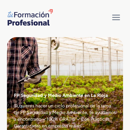
Saltar
al
contenido
FP Seguridad y Medio Ambiente en La Rioja
Si quieres hacer un ciclo profesional de la rama
de FP Seguridad y Medio Ambiente, te ayudamos
a encontrarlo ✓100% GRATIS ✓Con Prácticas
Garantizadas en empresas reales.