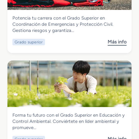
o
M
Seguridad y Medio Ambiente
Potencia tu carrera con el Grado Superior en
e
Grado Superior en Coordinación de
Coordinación de Emergencias y Protección Civil.
d
Emergencias y Protección Civil
Gestiona riesgos y garantiza…
i
o
Más info
Grado superior
s
e
o
n
b
S
r
e
e
g
G
u
r
r
a
i
d
d
o
a
S
d
Seguridad y Medio Ambiente
Forma tu futuro con el Grado Superior en Educación y
u
Grado Superior en Educación y Control
Control Ambiental. Conviértete en líder ambiental y
p
Ambiental
promueve…
e
r
Más info