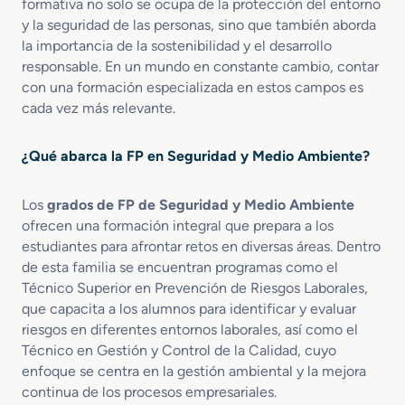
formativa no solo se ocupa de la protección del entorno
i
S
t
v
y la seguridad de las personas, sino que también aborda
o
a
a
i
la importancia de la sostenibilidad y el desarrollo
e
l
l
l
responsable. En un mundo en constante cambio, contar
n
u
E
con una formación especializada en estos campos es
d
m
A
cada vez más relevante.
e
m
r
b
¿Qué abarca la FP en Seguridad y Medio Ambiente?
g
i
e
e
n
n
Los
grados de FP de Seguridad y Medio Ambiente
c
t
ofrecen una formación integral que prepara a los
i
a
estudiantes para afrontar retos en diversas áreas. Dentro
a
l
de esta familia se encuentran programas como el
s
Técnico Superior en Prevención de Riesgos Laborales,
y
que capacita a los alumnos para identificar y evaluar
P
riesgos en diferentes entornos laborales, así como el
r
Técnico en Gestión y Control de la Calidad, cuyo
o
enfoque se centra en la gestión ambiental y la mejora
t
e
continua de los procesos empresariales.