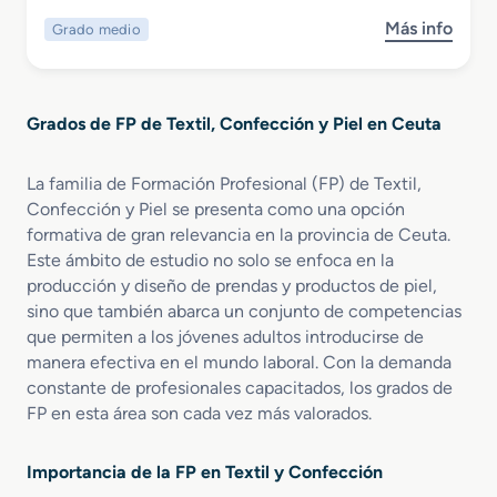
r
a
Más info
Grado medio
s
i
M
o
o
e
b
r
d
r
e
i
Grados de FP de Textil, Confección y Piel en Ceuta
e
n
d
G
D
a
r
i
y
La familia de Formación Profesional (FP) de Textil,
a
s
d
Confección y Piel se presenta como una opción
d
e
e
formativa de gran relevancia en la provincia de Ceuta.
o
ñ
E
Este ámbito de estudio no solo se enfoca en la
M
o
s
producción y diseño de prendas y productos de piel,
e
y
p
sino que también abarca un conjunto de competencias
d
P
e
que permiten a los jóvenes adultos introducirse de
i
r
c
manera efectiva en el mundo laboral. Con la demanda
o
o
t
constante de profesionales capacitados, los grados de
e
d
á
n
FP en esta área son cada vez más valorados.
u
c
C
c
u
a
c
l
Importancia de la FP en Textil y Confección
l
i
o