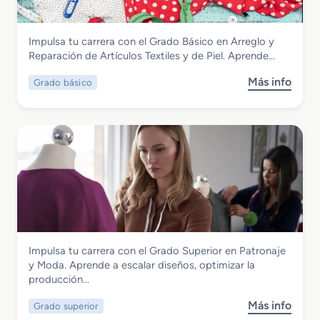
o
M
Textil, Confección y Piel
Impulsa tu carrera con el Grado Básico en Arreglo y
e
Grado Básico en Arreglo y Reparación
Reparación de Artículos Textiles y de Piel. Aprende…
d
de Artículos Textiles y de Piel
i
Más info
Grado básico
s
o
o
e
b
n
r
C
e
o
G
n
r
f
a
e
d
c
o
c
B
i
Textil, Confección y Piel
Impulsa tu carrera con el Grado Superior en Patronaje
á
ó
Grado Superior en Patronaje y Moda
y Moda. Aprende a escalar diseños, optimizar la
s
n
producción…
i
y
c
M
Más info
Grado superior
s
o
o