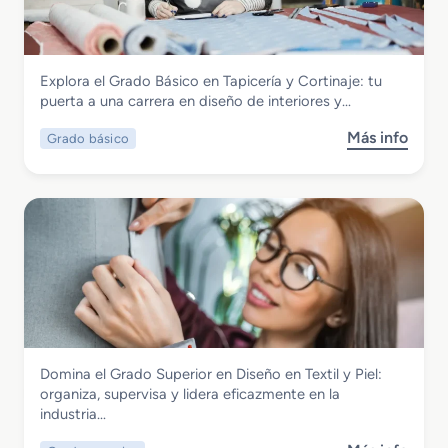
a
t
e
d
r
A
o
o
r
M
n
t
Textil, Confección y Piel
Explora el Grado Básico en Tapicería y Cortinaje: tu
e
a
í
Grado Básico en Tapicería y Cortinaje
puerta a una carrera en diseño de interiores y…
d
j
c
i
e
u
Más info
Grado básico
s
o
y
l
o
e
M
o
b
n
o
s
r
F
d
T
e
a
a
e
G
b
x
r
r
t
a
i
i
d
c
l
o
a
e
B
c
s
Textil, Confección y Piel
Domina el Grado Superior en Diseño en Textil y Piel:
á
i
y
Grado Superior en Diseño en Textil y Piel
organiza, supervisa y lidera eficazmente en la
s
ó
d
industria…
i
n
e
c
y
P