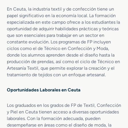
z
ó
s
a
n
En Ceuta, la industria textil y de confección tiene un
d
d
papel significativo en la economía local. La formación
o
e
especializada en este campo ofrece a los estudiantes la
y
C
oportunidad de adquirir habilidades prácticas y teóricas
C
a
que son esenciales para trabajar en un sector en
o
l
constante evolución. Los programas de FP incluyen
m
z
ciclos como el de Técnico en Confección y Moda,
p
a
donde los alumnos aprenden desde el diseño hasta la
l
d
producción de prendas, así como el ciclo de Técnico en
e
o
m
Artesanía Textil, que permite explorar la creación y el
y
e
C
tratamiento de tejidos con un enfoque artesanal.
n
o
t
m
Oportunidades Laborales en Ceuta
o
p
s
l
d
e
Los graduados en los grados de FP de Textil, Confección
e
m
y Piel en Ceuta tienen acceso a diversas oportunidades
M
e
laborales. Con la formación adecuada, pueden
o
n
desempeñarse en áreas como el diseño de moda, la
d