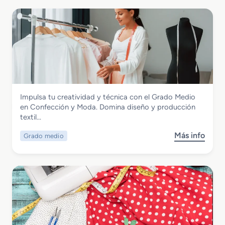
Textil, Confección y Piel
Impulsa tu creatividad y técnica con el Grado Medio
Grado Medio en Confección y Moda
en Confección y Moda. Domina diseño y producción
textil…
Más info
Grado medio
s
o
b
r
e
G
r
a
d