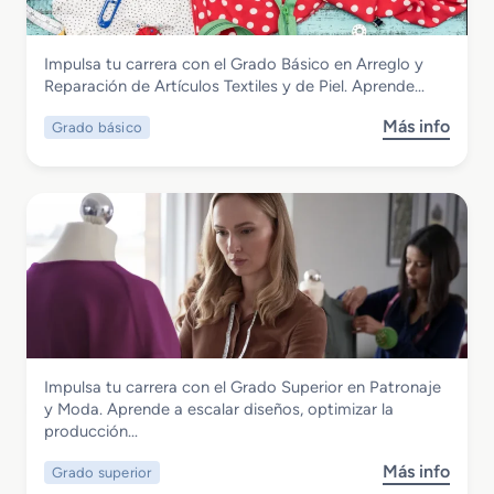
o
M
Textil, Confección y Piel
Impulsa tu carrera con el Grado Básico en Arreglo y
e
Grado Básico en Arreglo y Reparación
Reparación de Artículos Textiles y de Piel. Aprende…
d
de Artículos Textiles y de Piel
i
Más info
Grado básico
s
o
o
e
b
n
r
C
e
o
G
n
r
f
a
e
d
c
o
c
B
i
Textil, Confección y Piel
Impulsa tu carrera con el Grado Superior en Patronaje
á
ó
Grado Superior en Patronaje y Moda
y Moda. Aprende a escalar diseños, optimizar la
s
n
producción…
i
y
c
M
Más info
Grado superior
s
o
o