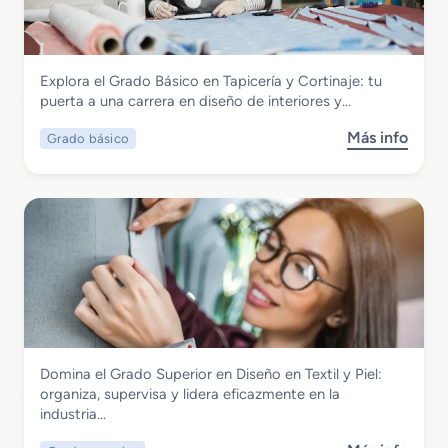
a
t
e
d
r
A
o
o
r
M
n
t
Textil, Confección y Piel
Explora el Grado Básico en Tapicería y Cortinaje: tu
e
a
í
Grado Básico en Tapicería y Cortinaje
puerta a una carrera en diseño de interiores y…
d
j
c
i
e
u
Más info
Grado básico
s
o
y
l
o
e
M
o
b
n
o
s
r
F
d
T
e
a
a
e
G
b
x
r
r
t
a
i
i
d
c
l
o
a
e
B
c
s
Textil, Confección y Piel
Domina el Grado Superior en Diseño en Textil y Piel:
á
i
y
Grado Superior en Diseño en Textil y Piel
organiza, supervisa y lidera eficazmente en la
s
ó
d
industria…
i
n
e
c
y
P