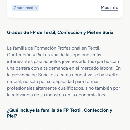
r
a
Más info
Grado medio
s
i
M
o
o
e
b
r
d
r
e
i
Grados de FP de Textil, Confección y Piel en Soria
e
n
d
G
D
a
r
i
y
La familia de Formación Profesional en Textil,
a
s
d
Confección y Piel es una de las opciones más
d
e
e
interesantes para aquellos jóvenes adultos que buscan
o
ñ
E
una carrera con alta demanda en el mercado laboral. En
M
o
s
la provincia de Soria, esta rama educativa se ha vuelto
e
y
p
crucial, no solo por su capacidad para formar
d
P
e
profesionales altamente cualificados, sino también por
i
r
c
la relevancia de su industria en la economía local.
o
o
t
e
d
á
n
u
c
¿Qué incluye la familia de FP Textil, Confección y
C
c
u
Piel?
a
c
l
l
i
o