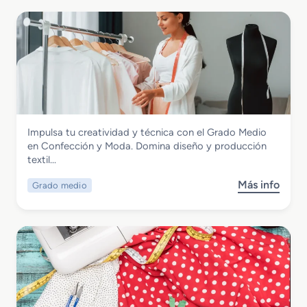
Textil, Confección y Piel
Impulsa tu creatividad y técnica con el Grado Medio
Grado Medio en Confección y Moda
en Confección y Moda. Domina diseño y producción
textil…
Más info
Grado medio
s
o
b
r
e
G
r
a
d