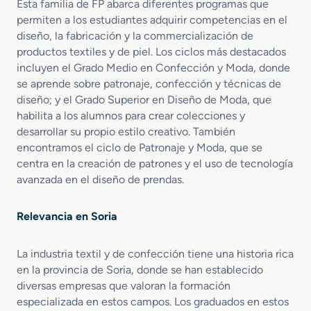
Esta familia de FP abarca diferentes programas que
z
ó
s
a
permiten a los estudiantes adquirir competencias en el
n
d
d
diseño, la fabricación y la commercialización de
o
e
productos textiles y de piel. Los ciclos más destacados
y
C
incluyen el Grado Medio en Confección y Moda, donde
C
a
se aprende sobre patronaje, confección y técnicas de
o
l
diseño; y el Grado Superior en Diseño de Moda, que
m
z
habilita a los alumnos para crear colecciones y
p
a
desarrollar su propio estilo creativo. También
l
d
encontramos el ciclo de Patronaje y Moda, que se
e
o
centra en la creación de patrones y el uso de tecnología
m
y
avanzada en el diseño de prendas.
e
C
n
o
t
m
Relevancia en Soria
o
p
s
l
d
La industria textil y de confección tiene una historia rica
e
e
m
en la provincia de Soria, donde se han establecido
M
e
diversas empresas que valoran la formación
o
n
especializada en estos campos. Los graduados en estos
d