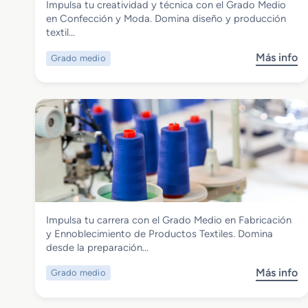
Impulsa tu creatividad y técnica con el Grado Medio
Grado Medio en Confección y Moda
en Confección y Moda. Domina diseño y producción
textil…
Más info
Grado medio
s
o
b
r
e
G
r
a
d
o
M
Textil, Confección y Piel
Impulsa tu carrera con el Grado Medio en Fabricación
e
Grado Medio en Fabricación y
y Ennoblecimiento de Productos Textiles. Domina
d
Ennoblecimiento de Productos Textiles
desde la preparación…
i
o
Más info
Grado medio
s
e
o
n
b