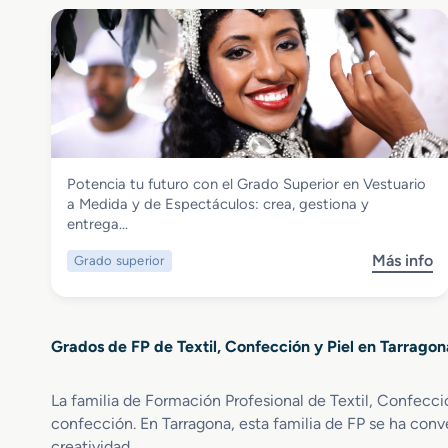
C
r
o
e
n
G
f
r
e
a
c
d
c
o
i
M
ó
Textil, Confección y Piel
Potencia tu futuro con el Grado Superior en Vestuario
e
n
Grado Superior en Vestuario a Medida y
a Medida y de Espectáculos: crea, gestiona y
d
y
de Espectáculos
entrega…
i
M
o
o
Más info
Grado superior
s
e
d
o
n
a
b
F
r
a
Grados de FP de Textil, Confección y Piel en Tarragon
e
b
G
r
r
i
La familia de Formación Profesional de Textil, Confecc
a
c
confección. En Tarragona, esta familia de FP se ha conv
d
a
creatividad.