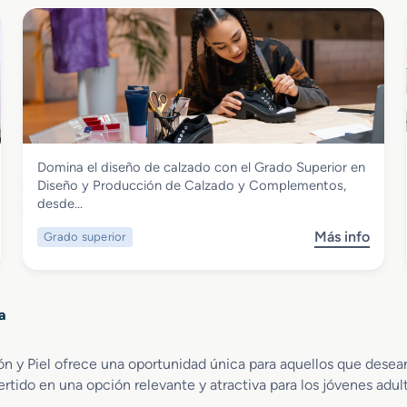
n
r
A
e
r
G
r
r
e
a
g
d
l
o
o
B
y
Textil, Confección y Piel
Domina el diseño de calzado con el Grado Superior en
á
R
Grado Superior en Diseño y Producción
Diseño y Producción de Calzado y Complementos,
s
e
de Calzado y Complementos
desde…
i
p
c
a
Más info
Grado superior
s
o
r
o
e
a
b
n
c
r
T
i
a
e
a
ó
G
p
n
r
i
ión y Piel ofrece una oportunidad única para aquellos que dese
d
a
c
e
ertido en una opción relevante y atractiva para los jóvenes adu
d
e
A