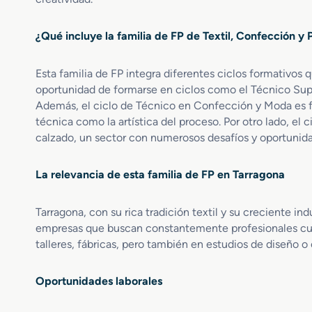
o
c
S
i
¿Qué incluye la familia de FP de Textil, Confección y P
u
ó
p
n
e
y
Esta familia de FP integra diferentes ciclos formativos q
r
E
oportunidad de formarse en ciclos como el Técnico Supe
i
n
Además, el ciclo de Técnico en Confección y Moda es f
o
n
técnica como la artística del proceso. Por otro lado, el
r
o
calzado, un sector con numerosos desafíos y oportunid
e
b
n
l
V
e
La relevancia de esta familia de FP en Tarragona
e
c
s
i
Tarragona, con su rica tradición textil y su creciente in
t
m
u
empresas que buscan constantemente profesionales cua
i
a
e
talleres, fábricas, pero también en estudios de diseño
r
n
i
t
Oportunidades laborales
o
o
a
d