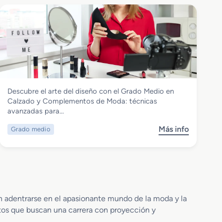
r
r
e
e
n
G
P
r
a
a
t
d
r
o
o
S
n
Textil, Confección y Piel
Descubre el arte del diseño con el Grado Medio en
u
a
Grado Medio en Calzado y
Calzado y Complementos de Moda: técnicas
p
j
Complementos de Moda
avanzadas para…
e
e
r
y
Más info
Grado medio
s
i
M
o
o
o
b
r
d
r
e
a
e
n
G
D
r
i
an adentrarse en el apasionante mundo de la moda y la
a
s
ltos que buscan una carrera con proyección y
d
e