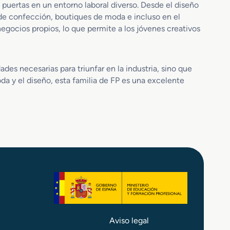
e
 puertas en un entorno laboral diverso. Desde el diseño
m
 de confección, boutiques de moda e incluso en el
e
egocios propios, lo que permite a los jóvenes creativos
n
t
o
s
des necesarias para triunfar en la industria, sino que
d
da y el diseño, esta familia de FP es una excelente
e
M
o
d
a
Aviso legal