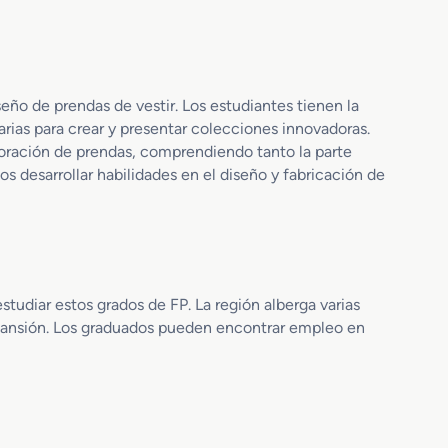
o
ñ
M
o
e
e
d
n
i
T
seño de prendas de vestir. Los estudiantes tienen la
o
e
ias para crear y presentar colecciones innovadoras.
e
x
oración de prendas, comprendiendo tanto la parte
n
t
os desarrollar habilidades en el diseño y fabricación de
C
i
a
l
l
y
z
P
a
i
d
e
studiar estos grados de FP. La región alberga varias
o
l
y
pansión. Los graduados pueden encontrar empleo en
C
o
m
p
l