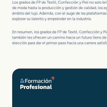
M
e
Los grados de FP de Textil, Confección y Piel no solo b
e
P
de moda hasta la producción y gestión de calidad, los 
d
r
ámbito del lujo. Además, con el auge de las plataformas
i
o
explorar su talento y emprender en la industria.
d
d
a
u
y
c
En resumen, los grados de FP de Textil, Confección y Pie
d
t
también les ofrecen un camino hacia un futuro lleno de p
e
o
elección para dar el primer paso hacia una carrera satisf
E
s
s
T
p
e
e
x
c
t
t
i
á
l
c
e
u
s
l
o
s