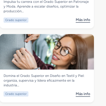
Impulsa tu carrera con el Grado Superior en Patronaje
Grado Superior en Patronaje y Moda
y Moda. Aprende a escalar diseños, optimizar la
producción…
Más info
Grado superior
s
o
b
r
e
G
r
a
d
o
S
Textil, Confección y Piel
Domina el Grado Superior en Diseño en Textil y Piel:
u
Grado Superior en Diseño en Textil y Piel
organiza, supervisa y lidera eficazmente en la
p
industria…
e
r
Más info
Grado superior
s
i
o
o
b