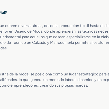
o
r
r
S
í
t
iel?
u
a
í
p
y
c
e
C
u
ue cubren diversas áreas, desde la producción textil hasta el di
r
o
l
rior en Diseño de Moda, donde aprenderán las técnicas necesar
i
r
o
undamental para aquellos que desean especializarse en la elab
o
t
s
 ciclo de Técnico en Calzado y Marroquinería permite a los alumn
r
i
T
ades.
e
n
e
n
a
x
D
j
t
i
e
i
s
l
dustria de la moda, se posiciona como un lugar estratégico para e
e
e
ñ
lificados, lo que genera un mercado laboral dinámico y en ex
s
o
 o como emprendedores, creando sus propias marcas.
y
y
d
P
e
r
P
o
i