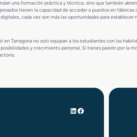
d
e
rindan una formación práctica y técnica, sino que también abren
u
l
egresados tienen la capacidad de acceder a puestos en fábricas
c
 digitales, cada vez son más las oportunidades para establecer n
c
i
ó
n
l en Tarragona no solo equipan a los estudiantes con las habilida
d
osibilidades y crecimiento personal. Si tienes pasión por la mo
e
actoria.
C
a
l
z
a
d
o
y
LinkedIn
Facebook
C
o
m
p
l