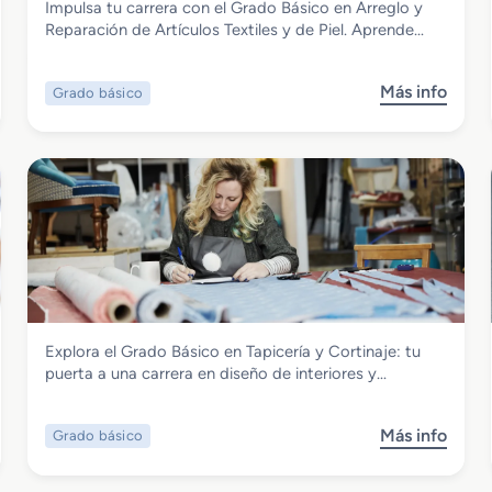
Impulsa tu carrera con el Grado Básico en Arreglo y
Grado Básico en Arreglo y Reparación
Reparación de Artículos Textiles y de Piel. Aprende…
de Artículos Textiles y de Piel
Más info
Grado básico
s
o
b
r
e
G
r
a
d
o
B
Textil, Confección y Piel
Explora el Grado Básico en Tapicería y Cortinaje: tu
á
Grado Básico en Tapicería y Cortinaje
puerta a una carrera en diseño de interiores y…
s
i
c
Más info
Grado básico
s
o
o
e
b