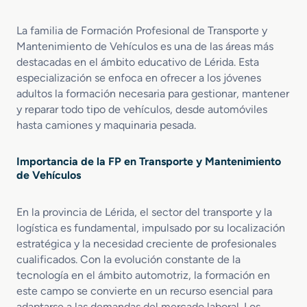
h
d
t
n
í
e
e
t
c
La familia de Formación Profesional de Transporte y
T
r
e
u
Mantenimiento de Vehículos es una de las áreas más
u
F
n
l
destacadas en el ámbito educativo de Lérida. Esta
r
P
i
o
b
especialización se enfoca en ofrecer a los jóvenes
e
m
s
i
adultos la formación necesaria para gestionar, mantener
n
i
A
n
y reparar todo tipo de vehículos, desde automóviles
M
e
u
a
hasta camiones y maquinaria pesada.
t
n
t
m
t
o
o
o
m
Importancia de la FP en Transporte y Mantenimiento
M
A
ó
de Vehículos
a
e
v
t
r
i
En la provincia de Lérida, el sector del transporte y la
e
o
l
logística es fundamental, impulsado por su localización
r
m
e
estratégica y la necesidad creciente de profesionales
i
e
s
a
c
cualificados. Con la evolución constante de la
l
á
tecnología en el ámbito automotriz, la formación en
R
n
este campo se convierte en un recurso esencial para
o
i
adaptarse a las demandas del mercado laboral. Los