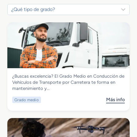
Transporte y Mantenimiento de Vehículos
¿Buscas excelencia? El Grado Medio en Conducción de
Grado Medio en Conducción de
Vehículos de Transporte por Carretera te forma en
Vehículos de Transporte por Carretera
mantenimiento y…
Más info
Grado medio
s
o
b
r
e
G