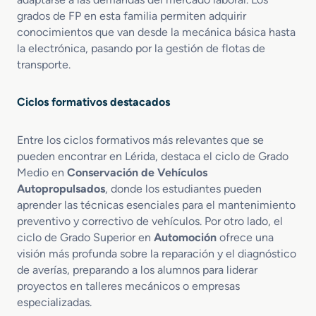
d
c
grados de FP en esta familia permiten adquirir
a
o
conocimientos que van desde la mecánica básica hasta
n
d
la electrónica, pasando por la gestión de flotas de
t
e
transporte.
e
A
F
v
e
i
Ciclos formativos destacados
r
o
r
n
Entre los ciclos formativos más relevantes que se
o
e
pueden encontrar en Lérida, destaca el ciclo de Grado
v
s
i
Medio en
Conservación de Vehículos
c
a
o
Autopropulsados
, donde los estudiantes pueden
r
n
aprender las técnicas esenciales para el mantenimiento
i
M
preventivo y correctivo de vehículos. Por otro lado, el
o
o
ciclo de Grado Superior en
Automoción
ofrece una
t
visión más profunda sobre la reparación y el diagnóstico
o
de averías, preparando a los alumnos para liderar
r
proyectos en talleres mecánicos o empresas
d
especializadas.
e