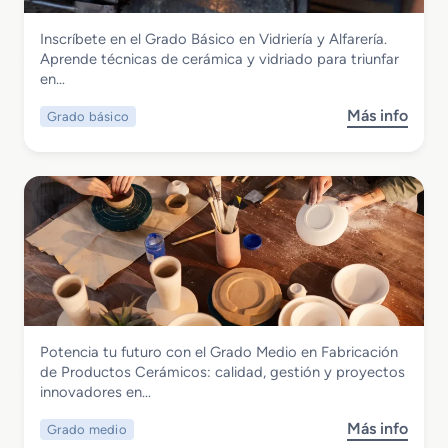
o
S
Vidrio y Cerámica
Inscríbete en el Grado Básico en Vidriería y Alfarería.
u
Grado Básico en Vidriería y Alfarería
Aprende técnicas de cerámica y vidriado para triunfar
p
en…
e
r
Más info
Grado básico
s
i
o
o
b
r
r
e
e
n
G
D
r
e
a
s
d
a
o
r
B
r
Vidrio y Cerámica
Potencia tu futuro con el Grado Medio en Fabricación
á
o
Grado Medio en Fabricación de
de Productos Cerámicos: calidad, gestión y proyectos
s
l
Productos Cerámicos
innovadores en…
i
l
c
o
Más info
Grado medio
s
o
y