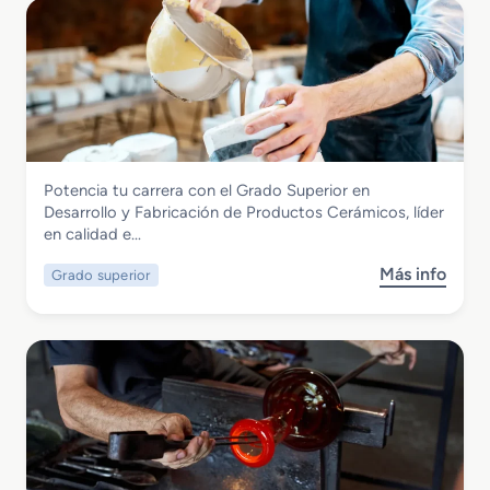
Vidrio y Cerámica
Potencia tu carrera con el Grado Superior en
Grado Superior en Desarrollo y
Desarrollo y Fabricación de Productos Cerámicos, líder
Fabricación de Productos Cerámicos
en calidad e…
Más info
Grado superior
s
o
b
r
e
G
r
a
d