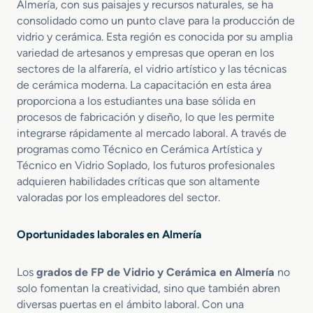
c
Almería, con sus paisajes y recursos naturales, se ha
s
a
C
consolidado como un punto clave para la producción de
c
e
vidrio y cerámica. Esta región es conocida por su amplia
i
r
variedad de artesanos y empresas que operan en los
ó
á
sectores de la alfarería, el vidrio artístico y las técnicas
n
m
de cerámica moderna. La capacitación en esta área
d
i
proporciona a los estudiantes una base sólida en
e
c
procesos de fabricación y diseño, lo que les permite
P
o
integrarse rápidamente al mercado laboral. A través de
r
s
programas como Técnico en Cerámica Artística y
o
d
Técnico en Vidrio Soplado, los futuros profesionales
u
adquieren habilidades críticas que son altamente
c
valoradas por los empleadores del sector.
t
o
Oportunidades laborales en Almería
s
C
e
Los
grados de FP de Vidrio y Cerámica en Almería
no
r
solo fomentan la creatividad, sino que también abren
á
diversas puertas en el ámbito laboral. Con una
m