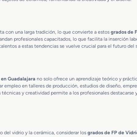
i
d
r
i
ta con una larga tradición, lo que convierte a estos
grados de F
e
r
ndan profesionales capacitados, lo que facilita la inserción la
í
alentos a estas tendencias se vuelve crucial para el futuro del 
a
y
A
l
f
 en Guadalajara
no solo ofrece un aprendizaje teórico y prácti
a
 empleo en talleres de producción, estudios de diseño, empresa
r
écnicas y creatividad permite a los profesionales destacarse y co
e
r
í
a
 del vidrio y la cerámica, considerar los
grados de FP de Vidr