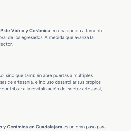
b
r
i
c
P de Vidrio y Cerámica
en una opción altamente
a
c
boral de los egresados. A medida que avanza la
i
sector.
ó
n
d
e
P
co, sino que también abre puertas a múltiples
r
s de artesanía, e incluso desarrollar sus propios
o
ntribuir a la revitalización del sector artesanal,
d
u
c
t
o
s
io y Cerámica en Guadalajara
es un gran paso para
C