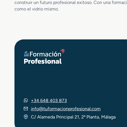
construir un futuro profesional exitoso. Con una formac
ó
como el vidrio mismo.
n
d
e
P
r
o
d
u
c
t
o
s
C
e
r
á
+34 648 403 873
m
info@tuformacionprofesional.com
i
C/ Alameda Principal 21, 2ª Planta, Málaga
c
o