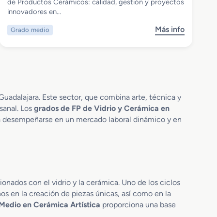
Grado Medio en Fabricación de
de Productos Cerámicos: calidad, gestión y proyectos
Productos Cerámicos
innovadores en…
Más info
Grado medio
s
o
b
r
e
G
r
Guadalajara. Este sector, que combina arte, técnica y
a
sanal. Los
grados de FP de Vidrio y Cerámica en
d
para desempeñarse en un mercado laboral dinámico y en
o
M
e
d
i
o
onados con el vidrio y la cerámica. Uno de los ciclos
e
nos en la creación de piezas únicas, así como en la
n
Medio en Cerámica Artística
proporciona una base
F
a