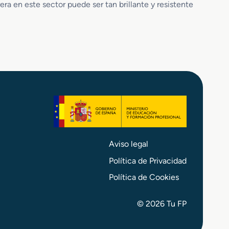
ra en este sector puede ser tan brillante y resistente
e
r
á
m
i
c
o
s
Aviso legal
Política de Privacidad
Política de Cookies
© 2026 Tu FP