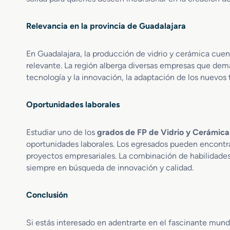
n
D
Relevancia en la provincia de Guadalajara
e
s
En Guadalajara, la producción de vidrio y cerámica cuen
a
r
relevante. La región alberga diversas empresas que dema
r
tecnología y la innovación, la adaptación de los nuevos t
o
l
Oportunidades laborales
l
o
y
Estudiar uno de los
grados de FP de Vidrio y Cerámica
F
oportunidades laborales. Los egresados pueden encontrar
a
proyectos empresariales. La combinación de habilidades t
b
siempre en búsqueda de innovación y calidad.
r
i
c
Conclusión
a
c
Si estás interesado en adentrarte en el fascinante mundo
i