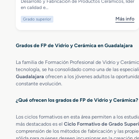
Grado Superior en Desarrollo y
Desarrollo y Fabricación de Productos Cerámicos, líder
Fabricación de Productos Cerámicos
en calidad e…
Más info
Grado superior
s
o
b
r
Grados de FP de Vidrio y Cerámica en Guadalajara
e
G
r
La familia de Formación Profesional de Vidrio y Cerámic
a
tecnología, se ha consolidado como una de las especiali
d
Guadalajara
ofrecen a los jóvenes adultos la oportunid
o
constante evolución.
S
u
p
¿Qué ofrecen los grados de FP de Vidrio y Cerámica?
e
r
Los ciclos formativos en esta área permiten a los estudi
i
más destacados es el
Ciclo Formativo de Grado Superi
o
comprensión de los métodos de fabricación y las propied
r
sólida para quienes deseen incursionar en la creación d
e