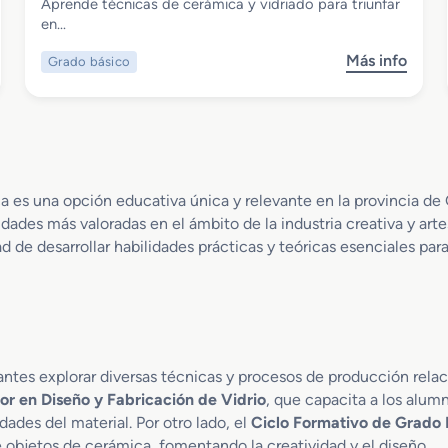
Grado Básico en Vidriería y Alfarería
Aprende técnicas de cerámica y vidriado para triunfar
en…
Más info
Grado básico
s
o
b
r
e
G
r
a es una opción educativa única y relevante en la provincia de 
a
dades más valoradas en el ámbito de la industria creativa y arte
d
ad de desarrollar habilidades prácticas y teóricas esenciales 
o
B
á
s
i
c
antes explorar diversas técnicas y procesos de producción relaci
o
or en Diseño y Fabricación de Vidrio
, que capacita a los alum
e
ades del material. Por otro lado, el
Ciclo Formativo de Grado 
n
e objetos de cerámica, fomentando la creatividad y el diseño.
V