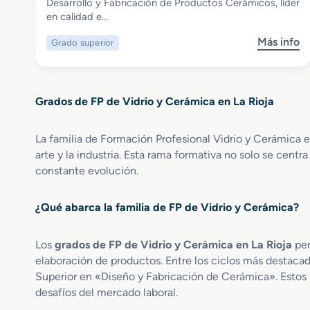
Grado Superior en Desarrollo y
Desarrollo y Fabricación de Productos Cerámicos, líder
Fabricación de Productos Cerámicos
en calidad e…
Más info
Grado superior
s
o
b
r
Grados de FP de Vidrio y Cerámica en La Rioja
e
G
r
La familia de Formación Profesional Vidrio y Cerámica 
a
arte y la industria. Esta rama formativa no solo se cent
d
constante evolución.
o
S
¿Qué abarca la familia de FP de Vidrio y Cerámica?
u
p
e
Los
grados de FP de Vidrio y Cerámica en La Rioja
per
r
elaboración de productos. Entre los ciclos más destaca
i
Superior en «Diseño y Fabricación de Cerámica». Estos 
o
desafíos del mercado laboral.
r
e