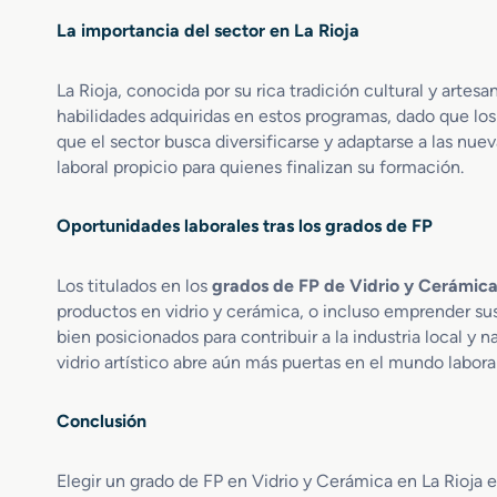
n
La importancia del sector en La Rioja
D
e
La Rioja, conocida por su rica tradición cultural y artes
s
habilidades adquiridas en estos programas, dado que lo
a
r
que el sector busca diversificarse y adaptarse a las n
r
laboral propicio para quienes finalizan su formación.
o
l
Oportunidades laborales tras los grados de FP
l
o
y
Los titulados en los
grados de FP de Vidrio y Cerámica
F
productos en vidrio y cerámica, o incluso emprender sus
a
bien posicionados para contribuir a la industria local y
b
vidrio artístico abre aún más puertas en el mundo laboral
r
i
c
Conclusión
a
c
Elegir un grado de FP en Vidrio y Cerámica en La Rioja 
i