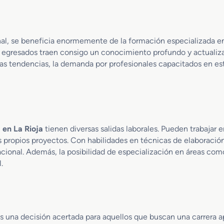
i
d
r
anal, se beneficia enormemente de la formación especializada en 
i
s egresados traen consigo un conocimiento profundo y actualiz
e
r
uevas tendencias, la demanda por profesionales capacitados en 
í
a
y
A
l
f
 en La Rioja
tienen diversas salidas laborales. Pueden trabajar 
a
 propios proyectos. Con habilidades en técnicas de elaboración
r
 nacional. Además, la posibilidad de especialización en áreas co
e
.
r
í
a
es una decisión acertada para aquellos que buscan una carrera a