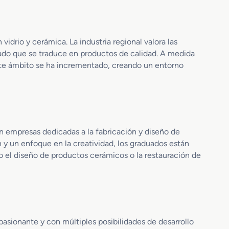
b
r
i
vidrio y cerámica. La industria regional valora las
c
ado que se traduce en productos de calidad. A medida
a
c
este ámbito se ha incrementado, creando un entorno
i
ó
n
d
e
P
en empresas dedicadas a la fabricación y diseño de
r
 y un enfoque en la creatividad, los graduados están
o
mo el diseño de productos cerámicos o la restauración de
d
u
c
t
o
s
pasionante y con múltiples posibilidades de desarrollo
C