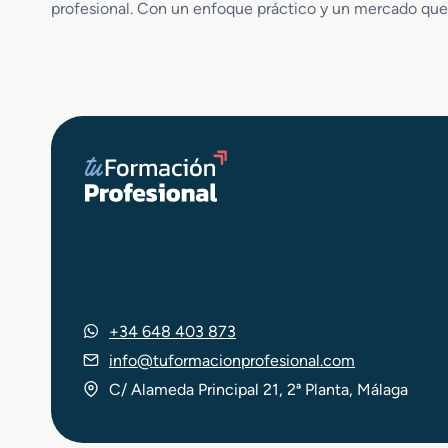
profesional. Con un enfoque práctico y un mercado que v
ó
n
d
e
P
r
o
d
u
c
t
o
s
C
e
r
+34 648 403 873
á
info@tuformacionprofesional.com
m
C/ Alameda Principal 21, 2ª Planta, Málaga
i
c
o