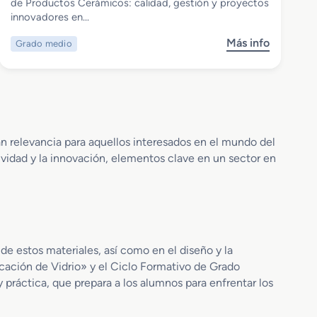
Grado Medio en Fabricación de
de Productos Cerámicos: calidad, gestión y proyectos
Productos Cerámicos
innovadores en…
Más info
Grado medio
s
o
b
r
e
G
r
n relevancia para aquellos interesados en el mundo del
a
tividad y la innovación, elementos clave en un sector en
d
o
M
e
d
i
de estos materiales, así como en el diseño y la
o
cación de Vidrio» y el Ciclo Formativo de Grado
e
práctica, que prepara a los alumnos para enfrentar los
n
F
a