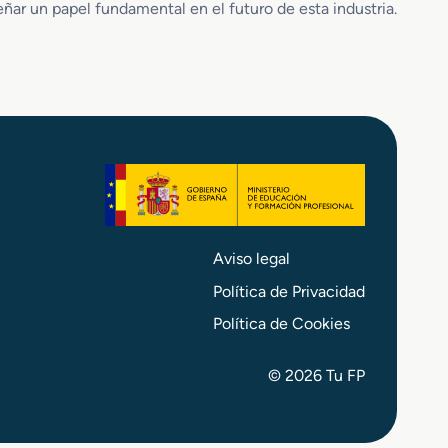
ñar un papel fundamental en el futuro de esta industria.
e
r
á
m
i
c
o
s
Aviso legal
Política de Privacidad
Política de Cookies
© 2026 Tu FP