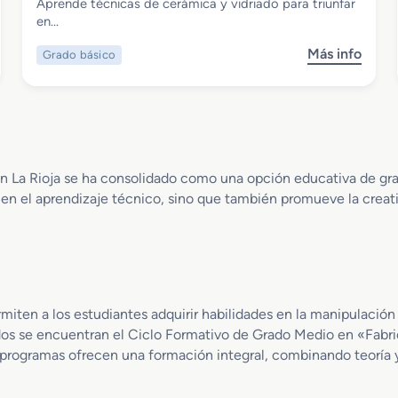
Grado Básico en Vidriería y Alfarería
Aprende técnicas de cerámica y vidriado para triunfar
en…
Más info
Grado básico
s
o
b
r
e
G
r
en La Rioja se ha consolidado como una opción educativa de gra
a
ra en el aprendizaje técnico, sino que también promueve la crea
d
o
B
á
s
i
miten a los estudiantes adquirir habilidades en la manipulación 
c
dos se encuentran el Ciclo Formativo de Grado Medio en «Fabri
o
programas ofrecen una formación integral, combinando teoría y 
e
n
V