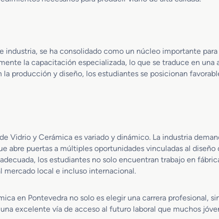
i
d
r
i
te industria, se ha consolidado como un núcleo importante para
e
r
mente la capacitación especializada, lo que se traduce en una 
í
 en la producción y diseño, los estudiantes se posicionan favor
a
y
A
l
f
a
P de Vidrio y Cerámica es variado y dinámico. La industria dem
r
 abre puertas a múltiples oportunidades vinculadas al diseño de
e
 adecuada, los estudiantes no solo encuentran trabajo en fábri
r
 mercado local e incluso internacional.
í
a
ica en Pontevedra no solo es elegir una carrera profesional, si
es una excelente vía de acceso al futuro laboral que muchos jóv