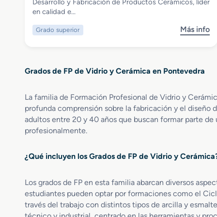
Grado Superior en Desarrollo y
Desarrollo y Fabricación de Productos Cerámicos, líder
Fabricación de Productos Cerámicos
en calidad e…
Más info
Grado superior
s
o
b
r
Grados de FP de Vidrio y Cerámica en Pontevedra
e
G
r
La familia de Formación Profesional de Vidrio y Cerámi
a
profunda comprensión sobre la fabricación y el diseño d
d
adultos entre 20 y 40 años que buscan formar parte de 
o
profesionalmente.
S
u
p
¿Qué incluyen los Grados de FP de Vidrio y Cerámica
e
r
Los grados de FP en esta familia abarcan diversos aspec
i
estudiantes pueden optar por formaciones como el Ciclo
o
través del trabajo con distintos tipos de arcilla y esm
r
técnico y industrial, centrado en las herramientas y pro
e