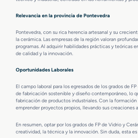
n
D
Relevancia en la provincia de Pontevedra
e
s
Pontevedra, con su rica herencia artesanal y su crecien
a
r
la cerámica. Las empresas de la región valoran profunda
r
programas. Al adquirir habilidades prácticas y teóricas
o
de calidad y la innovación.
l
l
Oportunidades Laborales
o
y
F
El campo laboral para los egresados de los grados de F
a
de fabricación sostenible y diseño contemporáneo, lo que
b
fabricación de productos industriales. Con la formación
r
emprender proyectos propios, llevando sus creaciones al
i
c
a
En resumen, optar por los grados de FP de Vidrio y Cerám
c
creatividad, la técnica y la innovación. Sin duda, esta 
i