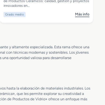
Grado Medio en Fabricación de
de Productos Cerámicos: calidad, gestión y proyectos
Productos Cerámicos
innovadores en…
Más info
Grado medio
s
o
b
r
e
G
r
ante y altamente especializada. Esta rama ofrece una
a
anal con técnicas modernas y sostenibles. Los jóvenes
d
 una oportunidad valiosa para desarrollarse
o
M
e
d
i
o
s hasta la elaboración de materiales industriales. Los
e
ámica», que les permite explorar su creatividad a
n
cación de Productos de Vidrio» ofrece un enfoque más
F
a