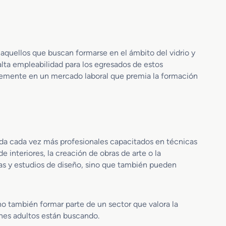
b
r
i
c
 aquellos que buscan formarse en el ámbito del vidrio y
a
c
alta empleabilidad para los egresados de estos
i
ablemente en un mercado laboral que premia la formación
ó
n
d
e
P
r
anda cada vez más profesionales capacitados en técnicas
o
 interiores, la creación de obras de arte o la
d
cas y estudios de diseño, sino que también pueden
u
c
t
o
no también formar parte de un sector que valora la
s
enes adultos están buscando.
C