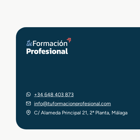
ó
n
d
e
P
r
o
d
u
c
t
o
s
C
+34 648 403 873
e
r
info@tuformacionprofesional.com
á
C/ Alameda Principal 21, 2ª Planta, Málaga
m
i
c
o