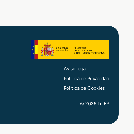
e
r
á
m
i
c
o
s
Aviso legal
Política de Privacidad
Política de Cookies
© 2026 Tu FP