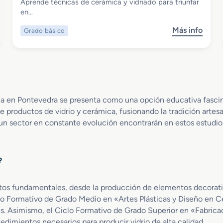
Grado Básico en Vidriería y Alfarería
Aprende técnicas de cerámica y vidriado para triunfar
en…
Más info
Grado básico
s
o
b
r
e
G
r
ca en Pontevedra se presenta como una opción educativa fascin
a
e productos de vidrio y cerámica, fusionando la tradición artes
d
un sector en constante evolución encontrarán en estos estudios
o
B
á
s
?
i
c
tos fundamentales, desde la producción de elementos decorativo
o
 Formativo de Grado Medio en «Artes Plásticas y Diseño en Cer
e
altes. Asimismo, el Ciclo Formativo de Grado Superior en «Fabri
n
cedimientos necesarios para producir vidrio de alta calidad.
V