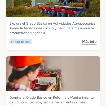
Agraria
Explora el Grado Básico en Actividades Agropecuarias:
Grado Básico en Actividades
Aprende técnicas de cultivo y riego para maximizar la
Agropecuarias
productividad agrícola….
Más info
Grado básico
s
o
b
r
e
G
r
a
d
o
B
Edificación y Obra civil
Domina el Grado Básico en Reforma y Mantenimiento
á
Grado Básico en Reforma y
de Edificios: técnica, uso de herramientas y más.
s