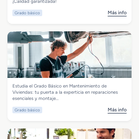
Mantenimiento de Edificios
¡Calidad garantizada!
i
c
Más info
Grado básico
s
o
o
e
b
n
r
A
e
c
G
t
r
i
a
v
d
i
o
d
B
a
Instalación y Mantenimiento
Estudia el Grado Básico en Mantenimiento de
á
d
Grado Básico en Mantenimiento de
Viviendas: tu puerta a la experticia en reparaciones
s
e
Viviendas
esenciales y montaje…
i
s
c
A
Más info
Grado básico
s
o
g
o
e
r
b
n
o
r
R
p
e