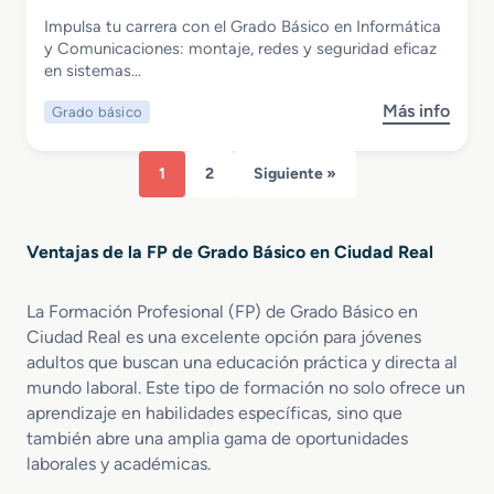
B
i
y
Informática y Comunicaciones
Impulsa tu carrera con el Grado Básico en Informática
á
a
d
Grado Básico en Informática y
y Comunicaciones: montaje, redes y seguridad eficaz
s
s
e
Comunicaciones
en sistemas…
i
A
P
c
l
i
Más info
Grado básico
s
o
i
e
o
e
m
l
b
n
e
1
2
Siguiente »
r
A
n
e
c
t
G
t
a
Ventajas de la FP de Grado Básico en Ciudad Real
r
i
r
a
v
i
d
i
a
La Formación Profesional (FP) de Grado Básico en
o
d
s
Ciudad Real es una excelente opción para jóvenes
B
a
adultos que buscan una educación práctica y directa al
á
d
mundo laboral. Este tipo de formación no solo ofrece un
s
e
aprendizaje en habilidades específicas, sino que
i
s
también abre una amplia gama de oportunidades
c
d
laborales y académicas.
o
e
e
P