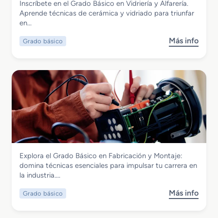
Inscríbete en el Grado Básico en Vidriería y Alfarería.
á
i
E
Grado Básico en Vidriería y Alfarería
Aprende técnicas de cerámica y vidriado para triunfar
s
e
d
en…
i
n
i
c
t
f
Más info
Grado básico
s
o
o
i
o
e
d
c
b
n
e
i
r
S
V
o
e
e
i
s
G
r
v
r
v
i
a
i
e
d
c
n
o
i
d
B
o
a
Fabricación Mecánica
Explora el Grado Básico en Fabricación y Montaje:
á
s
s
Grado Básico en Fabricación y Montaje
domina técnicas esenciales para impulsar tu carrera en
s
C
la industria….
i
o
c
m
Más info
Grado básico
s
o
e
o
e
r
b