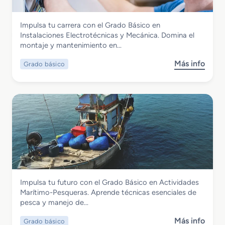
o
a
B
c
Fabricación Mecánica
Impulsa tu carrera con el Grado Básico en
á
i
Grado Básico en Instalaciones
Instalaciones Electrotécnicas y Mecánica. Domina el
s
ó
Electrotécnicas y Mecánica
montaje y mantenimiento en…
i
n
c
y
Más info
Grado básico
s
o
M
o
e
o
b
n
n
r
A
t
e
l
a
G
o
j
r
j
e
a
a
d
m
o
i
B
e
Marítimo y Pesquera
Impulsa tu futuro con el Grado Básico en Actividades
á
n
Grado Básico en Actividades Marítimo-
Marítimo-Pesqueras. Aprende técnicas esenciales de
s
t
Pesqueras
pesca y manejo de…
i
o
c
y
Más info
Grado básico