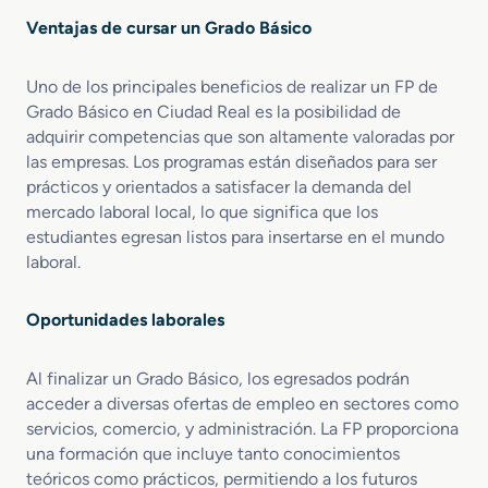
n
a
Ventajas de cursar un Grado Básico
I
n
n
a
Uno de los principales beneficios de realizar un FP de
f
d
Grado Básico en Ciudad Real es la posibilidad de
o
e
r
adquirir competencias que son altamente valoradas por
r
m
í
las empresas. Los programas están diseñados para ser
á
a
prácticos y orientados a satisfacer la demanda del
t
y
mercado laboral local, lo que significa que los
i
P
estudiantes egresan listos para insertarse en el mundo
c
a
laboral.
a
s
y
t
C
Oportunidades laborales
e
o
l
m
e
Al finalizar un Grado Básico, los egresados podrán
u
r
acceder a diversas ofertas de empleo en sectores como
n
í
servicios, comercio, y administración. La FP proporciona
i
a
una formación que incluye tanto conocimientos
c
a
teóricos como prácticos, permitiendo a los futuros