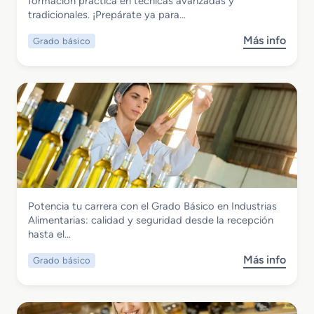
formación práctica en técnicas avanzadas y
s
i
tradicionales. ¡Prepárate ya para…
i
c
c
a
Más info
Grado básico
s
o
d
o
e
e
b
n
O
r
A
f
e
r
i
G
r
c
r
e
i
a
g
n
d
l
a
o
o
B
y
Industrias Alimentarias
Potencia tu carrera con el Grado Básico en Industrias
á
R
Grado Básico en Industrias Alimentarias
Alimentarias: calidad y seguridad desde la recepción
s
e
hasta el…
i
p
c
a
Más info
Grado básico
s
o
r
o
e
a
b
n
c
r
C
i