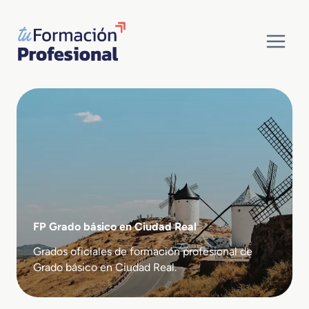
Saltar
al
contenido
FP Grado básico en Ciudad Real
Grados oficiales de formación profesional de
Grado básico en Ciudad Real.