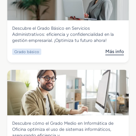
a
v
o
d
i
t
o
d
é
B
a
c
Administración y Gestión
Descubre el Grado Básico en Servicios
á
d
n
Grado Básico en Servicios
Administrativos: eficiencia y confidencialidad en la
s
e
i
Administrativos
gestión empresarial. ¡Optimiza tu futuro ahora!
i
s
c
c
M
a
Más info
Grado básico
s
o
a
s
o
e
r
y
b
n
í
M
r
F
t
e
e
a
i
c
G
b
m
á
r
r
o
n
a
i
-
i
d
c
P
c
o
a
e
a
B
c
s
Administración y Gestión
Descubre cómo el Grado Medio en Informática de
á
i
q
Grado Básico en Informática de Oficina
Oficina optimiza el uso de sistemas informáticos,
s
ó
u
asegurando eficiencia y…