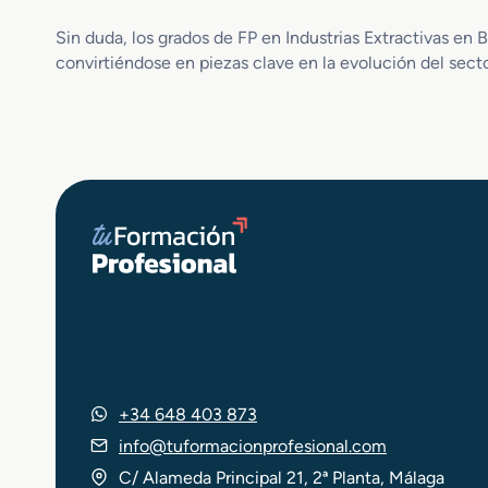
Sin duda, los grados de FP en Industrias Extractivas en
convirtiéndose en piezas clave en la evolución del secto
+34 648 403 873
info@tuformacionprofesional.com
C/ Alameda Principal 21, 2ª Planta, Málaga