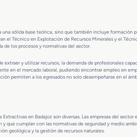
E
x
c
a
v
a una sólida base teórica, sino que también incluye formación p
a
an el Técnico en Explotación de Recursos Minerales y el Técnic
c
i
 de los procesos y normativas del sector.
o
n
extraer y utilizar recursos, la demanda de profesionales capac
e
ente en el mercado laboral, pudiendo encontrar empleo en empr
s
ación permiten a los egresados no solo desempeñarse en el ámbi
y
S
o
n
d
e
o
rias Extractivas en Badajoz son diversas. Las empresas del sect
s
ón y que cumplan con las normativas de seguridad y medio ambi
ón geológica y la gestión de recursos naturales.