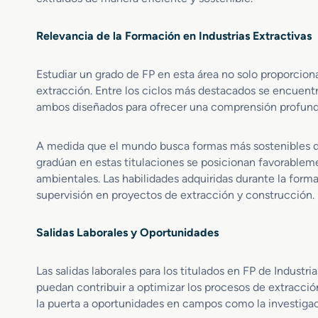
P
i
e
Relevancia de la Formación en Industrias Extractivas
d
r
Estudiar un grado de FP en esta área no solo proporcion
a
extracción. Entre los ciclos más destacados se encuentr
N
a
ambos diseñados para ofrecer una comprensión profunda
t
u
A medida que el mundo busca formas más sostenibles de 
r
gradúan en estas titulaciones se posicionan favorablem
a
ambientales. Las habilidades adquiridas durante la form
l
supervisión en proyectos de extracción y construcción.
Salidas Laborales y Oportunidades
Las salidas laborales para los titulados en FP de Indust
puedan contribuir a optimizar los procesos de extracci
la puerta a oportunidades en campos como la investigaci