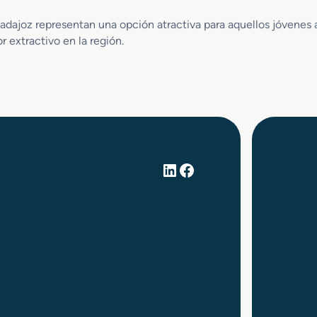
 Badajoz representan una opción atractiva para aquellos jóvenes
r extractivo en la región.
LinkedIn
Facebook