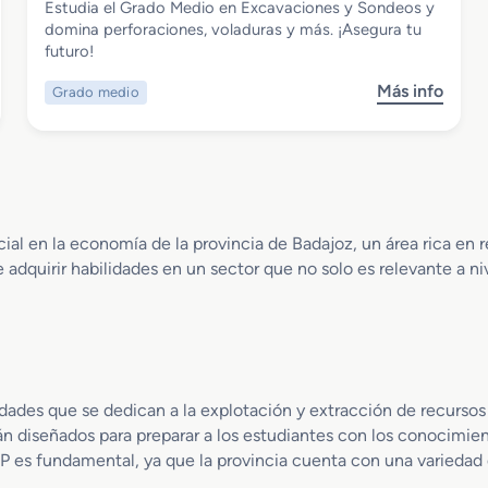
Estudia el Grado Medio en Excavaciones y Sondeos y
Grado Medio en Excavaciones y
domina perforaciones, voladuras y más. ¡Asegura tu
Sondeos
futuro!
Más info
Grado medio
s
o
b
r
e
G
r
ncial en la economía de la provincia de Badajoz, un área rica en 
a
 adquirir habilidades en un sector que no solo es relevante a n
d
o
M
e
d
i
idades que se dedican a la explotación y extracción de recursos 
o
án diseñados para preparar a los estudiantes con los conocimien
e
FP es fundamental, ya que la provincia cuenta con una variedad
n