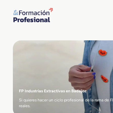
Saltar
al
contenido
FP Industrias Extractivas en Badajoz
Si quieres hacer un ciclo profesional de la rama d
reales.