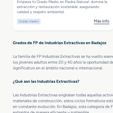
Empieza tu Grado Medio en Piedra Natural: domina la
Grado Medio en Piedra Natural
extracción y restauración sostenible, asegurando
calidad y respeto ambiental.
Más info
Grado medio
s
o
b
r
Grados de FP de Industrias Extractivas en Badajoz
e
G
r
La familia de FP Industrias Extractivas se ha vuelto ese
a
los jóvenes adultos entre 20 y 40 años la oportunidad de
d
significativo en el ámbito nacional e internacional.
o
M
¿Qué son las Industrias Extractivas?
e
d
i
Las Industrias Extractivas engloban todas aquellas activ
o
materiales de construcción, estos ciclos formativos est
e
en constante evolución. En Badajoz, esta categoría de 
n
extraídos de manera eficiente y sostenible.