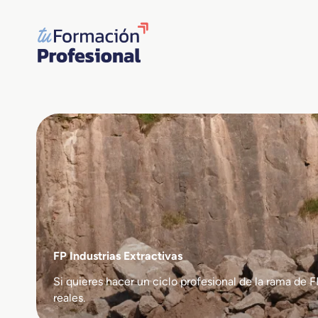
Saltar
al
contenido
FP Industrias Extractivas
Si quieres hacer un ciclo profesional de la rama d
reales.