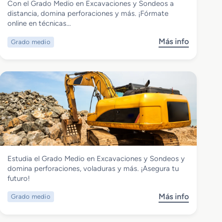
Con el Grado Medio en Excavaciones y Sondeos a
Grado Medio en Excavaciones y
distancia, domina perforaciones y más. ¡Fórmate
Sondeos a distancia
online en técnicas…
Más info
Grado medio
s
o
b
r
e
G
r
a
d
o
M
Industrias Extractivas
Estudia el Grado Medio en Excavaciones y Sondeos y
e
Grado Medio en Excavaciones y
domina perforaciones, voladuras y más. ¡Asegura tu
d
Sondeos
futuro!
i
o
Más info
Grado medio
s
e
o
n
b