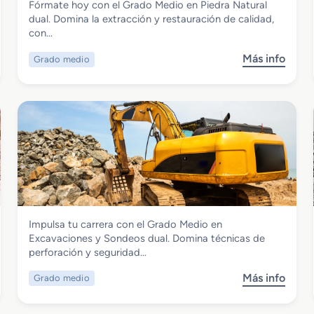
Fórmate hoy con el Grado Medio en Piedra Natural
Grado Medio en Piedra Natural dual
dual. Domina la extracción y restauración de calidad,
con…
Más info
Grado medio
s
o
b
r
e
G
r
a
d
o
M
Industrias Extractivas
Impulsa tu carrera con el Grado Medio en
e
Grado Medio en Excavaciones y
Excavaciones y Sondeos dual. Domina técnicas de
d
Sondeos dual
perforación y seguridad…
i
o
Más info
Grado medio
s
e
o
n
b