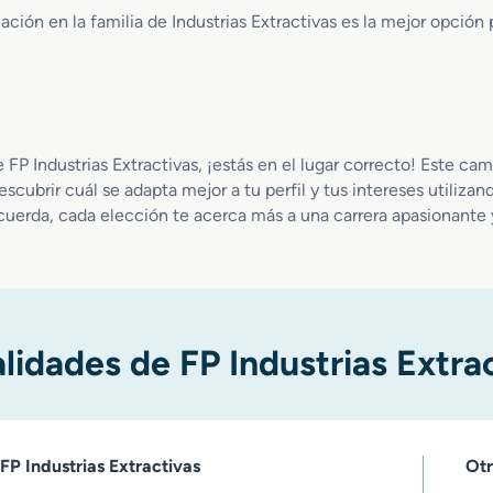
i
ación en la familia de Industrias Extractivas es la mejor opci
o
n
e
s
y
S
e FP Industrias Extractivas, ¡estás en el lugar correcto! Este 
o
scubrir cuál se adapta mejor a tu perfil y tus intereses utilizan
n
uerda, cada elección te acerca más a una carrera apasionante y
d
e
o
s
d
u
idades de FP Industrias Extra
a
l
FP Industrias Extractivas
Otr