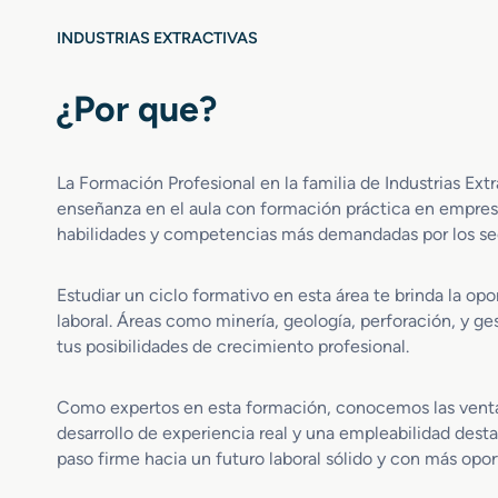
P
r
i
INDUSTRIAS EXTRACTIVAS
e
e
G
d
r
r
¿Por que?
a
a
d
N
o
a
La Formación Profesional en la familia de Industrias Ex
M
t
enseñanza en el aula con formación práctica en empresas
e
u
d
habilidades y competencias más demandadas por los sect
r
i
a
o
l
Estudiar un ciclo formativo en esta área te brinda la op
e
laboral. Áreas como minería, geología, perforación, y g
n
tus posibilidades de crecimiento profesional.
P
i
e
Como expertos en esta formación, conocemos las ventaj
d
desarrollo de experiencia real y una empleabilidad desta
r
paso firme hacia un futuro laboral sólido y con más opo
a
N