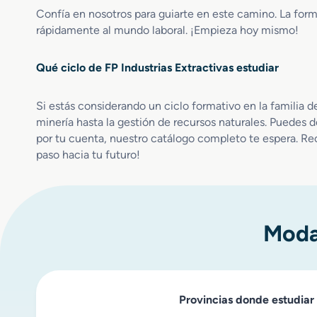
a
Confía en nosotros para guiarte en este camino. La form
t
rápidamente al mundo laboral. ¡Empieza hoy mismo!
u
r
Qué ciclo de FP Industrias Extractivas estudiar
a
l
a
Si estás considerando un ciclo formativo en la familia d
d
minería hasta la gestión de recursos naturales. Puedes de
i
por tu cuenta, nuestro catálogo completo te espera. Rec
s
paso hacia tu futuro!
t
a
n
c
i
Modal
a
Provincias donde estudiar 