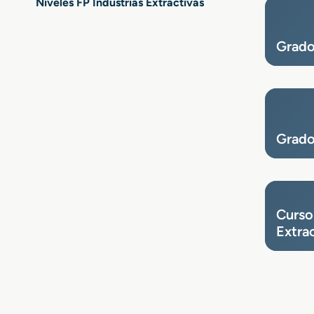
Baleares
Niveles FP Industrias Extractivas
FP Industrias Extractivas Las
FP Industrias E
Palmas
Grado
FP Industrias Extractivas Lugo
FP Industrias E
Madrid
FP Industrias Extractivas Melilla
FP Industrias E
FP Industrias Extractivas
FP Industrias E
Grado
Ourense
Palencia
FP Industrias Extractivas
FP Industrias E
Salamanca
Segovia
FP Industrias Extractivas Soria
FP Industrias E
Tarragona
Cursos
Extra
FP Industrias Extractivas Teruel
FP Industrias E
FP Industrias Extractivas
FP Industrias E
Valladolid
Vizcaya
FP Industrias Extractivas