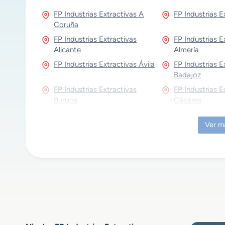
FP Industrias Extractivas A
FP Industrias E
Coruña
FP Industrias Extractivas
FP Industrias E
Alicante
Almería
FP Industrias Extractivas Ávila
FP Industrias E
Badajoz
FP Industrias Extractivas
FP Industrias E
Burgos
Cáceres
FP Industrias Extractivas
FP Industrias E
Ver m
Cantabria
Castellón
FP Industrias Extractivas
FP Industrias E
Ciudad Real
Córdoba
FP Industrias Extractivas
FP Industrias E
Gipuzkoa
FP Industrias Extractivas
FP Industrias E
Guadalajara
Huelva
FP Industrias Extractivas Islas
FP Industrias E