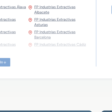
xtractivas Álava
FP Industrias Extractivas
Albacete
xtractivas
FP Industrias Extractivas
Asturias
xtractivas
FP Industrias Extractivas
Barcelona
xtractivas
FP Industrias Extractivas Cádiz
xtractivas
FP Industrias Extractivas Ceuta
ás
xtractivas
FP Industrias Extractivas
Cuenca
xtractivas Girona
FP Industrias Extractivas
Granada
xtractivas
FP Industrias Extractivas
Huesca
xtractivas Jaén
FP Industrias Extractivas La