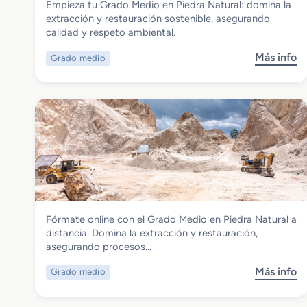
Empieza tu Grado Medio en Piedra Natural: domina la
Grado Medio en Piedra Natural
extracción y restauración sostenible, asegurando
calidad y respeto ambiental.
Más info
Grado medio
s
o
b
r
e
G
r
a
d
o
M
Industrias Extractivas
Fórmate online con el Grado Medio en Piedra Natural a
e
Grado Medio en Piedra Natural a
distancia. Domina la extracción y restauración,
d
distancia
asegurando procesos…
i
o
Más info
Grado medio
s
e
o
n
b