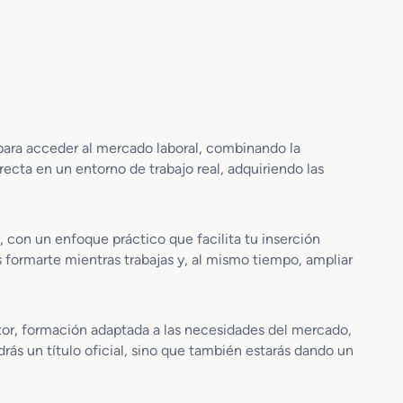
E
r
x
e
c
G
a
r
v
a
a
d
c
o
i
 para acceder al mercado laboral, combinando la
M
o
cta en un entorno de trabajo real, adquiriendo las
e
n
d
e
i
s
o
y
, con un enfoque práctico que facilita tu inserción
e
S
 formarte mientras trabajas y, al mismo tiempo, ampliar
n
o
E
n
x
d
c
e
or, formación adaptada a las necesidades del mercado,
a
o
rás un título oficial, sino que también estarás dando un
v
s
a
a
c
d