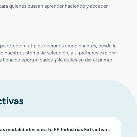
i
i
ón para quienes buscan aprender haciendo y acceder
o
s
n
t
e
a
s
n
y
c
S
i
campo ofrece múltiples opciones emocionantes, desde la
o
a
do nuestro sistema de selección, y si prefieres explorar
n
 llena de oportunidades. ¡No dudes en dar el primer
d
e
o
s
ctivas
as modalidades para tu FP Industrias Extractivas