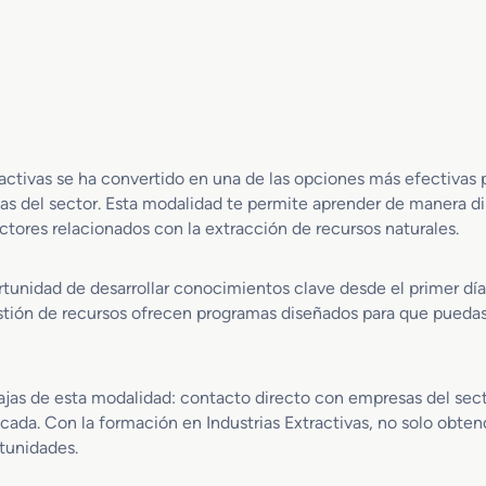
P
r
i
e
e
G
d
r
r
a
a
d
N
o
a
tractivas se ha convertido en una de las opciones más efectivas
M
t
 del sector. Esta modalidad te permite aprender de manera dire
e
u
d
ores relacionados con la extracción de recursos naturales.
r
i
a
o
l
ortunidad de desarrollar conocimientos clave desde el primer día
e
d
estión de recursos ofrecen programas diseñados para que puedas
n
u
E
a
x
l
c
as de esta modalidad: contacto directo con empresas del sect
a
cada. Con la formación en Industrias Extractivas, no solo obtend
v
rtunidades.
a
c