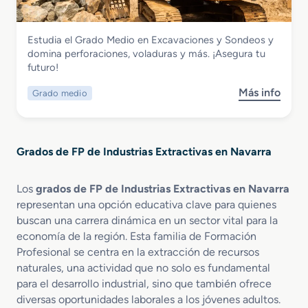
o
M
Industrias Extractivas
Estudia el Grado Medio en Excavaciones y Sondeos y
e
Grado Medio en Excavaciones y
domina perforaciones, voladuras y más. ¡Asegura tu
d
Sondeos
futuro!
i
o
Más info
Grado medio
s
e
o
n
b
P
r
i
Grados de FP de Industrias Extractivas en Navarra
e
e
G
d
r
r
Los
grados de FP de Industrias Extractivas en Navarra
a
a
representan una opción educativa clave para quienes
d
N
buscan una carrera dinámica en un sector vital para la
o
a
economía de la región. Esta familia de Formación
M
t
Profesional se centra en la extracción de recursos
e
u
naturales, una actividad que no solo es fundamental
d
r
para el desarrollo industrial, sino que también ofrece
i
a
diversas oportunidades laborales a los jóvenes adultos.
o
l