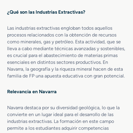
e
n
¿Qué son las Industrias Extractivas?
E
x
Las industrias extractivas engloban todos aquellos
c
a
procesos relacionados con la obtención de recursos
v
como minerales, gas y petróleo. Esta actividad, que se
a
lleva a cabo mediante técnicas avanzadas y sostenibles,
c
es crucial para el abastecimiento de materias primas
i
esenciales en distintos sectores productivos. En
o
Navarra, la geografía y la riqueza mineral hacen de esta
n
familia de FP una apuesta educativa con gran potencial.
e
s
y
Relevancia en Navarra
S
o
Navarra destaca por su diversidad geológica, lo que la
n
convierte en un lugar ideal para el desarrollo de las
d
industrias extractivas. La formación en este campo
e
o
permite a los estudiantes adquirir competencias