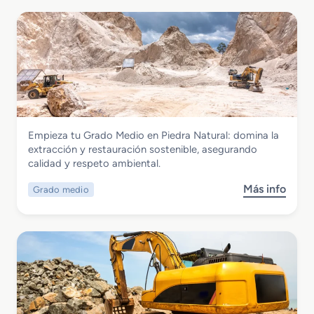
Industrias Extractivas
Empieza tu Grado Medio en Piedra Natural: domina la
Grado Medio en Piedra Natural
extracción y restauración sostenible, asegurando
calidad y respeto ambiental.
Más info
Grado medio
s
o
b
r
e
G
r
a
d