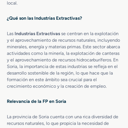
local.
e
n
E
¿Qué son las Industrias Extractivas?
x
c
a
Las
Industrias Extractivas
se centran en la explotación
v
y el aprovechamiento de recursos naturales, incluyendo
a
minerales, energía y materias primas. Este sector abarca
c
actividades como la minería, la explotación de canteras
i
y el aprovechamiento de recursos hidrocarburíferos. En
o
Soria, la importancia de estas industrias se refleja en el
n
desarrollo sostenible de la región, lo que hace que la
e
formación en este ámbito sea crucial para el
s
crecimiento económico y la creación de empleo.
y
S
o
Relevancia de la FP en Soria
n
d
La provincia de Soria cuenta con una rica diversidad de
e
o
recursos naturales, lo que propicia la necesidad de