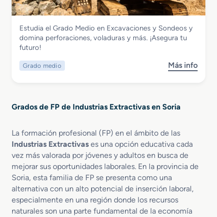
o
M
Industrias Extractivas
Estudia el Grado Medio en Excavaciones y Sondeos y
e
Grado Medio en Excavaciones y
domina perforaciones, voladuras y más. ¡Asegura tu
d
Sondeos
futuro!
i
o
Más info
Grado medio
s
e
o
n
b
P
r
i
Grados de FP de Industrias Extractivas en Soria
e
e
G
d
r
r
La formación profesional (FP) en el ámbito de las
a
a
Industrias Extractivas
es una opción educativa cada
d
N
vez más valorada por jóvenes y adultos en busca de
o
a
mejorar sus oportunidades laborales. En la provincia de
M
t
Soria, esta familia de FP se presenta como una
e
u
alternativa con un alto potencial de inserción laboral,
d
r
especialmente en una región donde los recursos
i
a
naturales son una parte fundamental de la economía
o
l