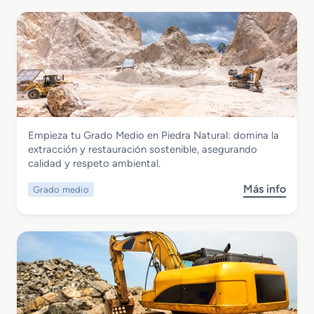
Industrias Extractivas
Empieza tu Grado Medio en Piedra Natural: domina la
Grado Medio en Piedra Natural
extracción y restauración sostenible, asegurando
calidad y respeto ambiental.
Más info
Grado medio
s
o
b
r
e
G
r
a
d