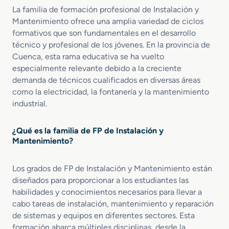
a
n
La familia de formación profesional de Instalación y
o
d
t
s
Mantenimiento ofrece una amplia variedad de ciclos
o
e
P
formativos que son fundamentales en el desarrollo
M
n
r
técnico y profesional de los jóvenes. En la provincia de
e
i
o
Cuenca, esta rama educativa se ha vuelto
d
m
f
especialmente relevante debido a la creciente
i
i
e
demanda de técnicos cualificados en diversas áreas
o
e
s
como la electricidad, la fontanería y la mantenimiento
e
n
i
industrial.
n
t
o
I
o
n
n
d
a
¿Qué es la familia de FP de Instalación y
s
e
l
Mantenimiento?
t
I
e
a
n
s
Los grados de FP de Instalación y Mantenimiento están
l
s
a
diseñados para proporcionar a los estudiantes las
t
c
a
habilidades y conocimientos necesarios para llevar a
i
l
cabo tareas de instalación, mantenimiento y reparación
o
a
de sistemas y equipos en diferentes sectores. Esta
n
c
formación abarca múltiples disciplinas, desde la