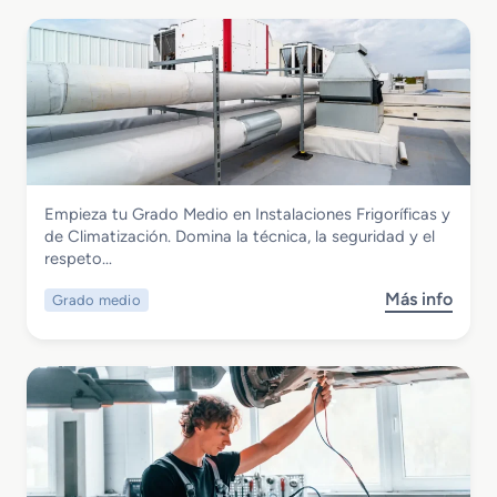
Instalación y Mantenimiento
Empieza tu Grado Medio en Instalaciones Frigoríficas y
Grado Medio en Instalaciones
de Climatización. Domina la técnica, la seguridad y el
Frigoríficas y de Climatización
respeto…
Más info
Grado medio
s
o
b
r
e
G
r
a
d