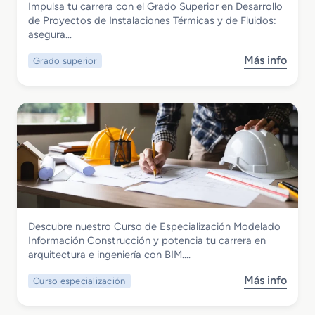
Impulsa tu carrera con el Grado Superior en Desarrollo
e
I
n
Grado Superior en Desarrollo de
de Proyectos de Instalaciones Térmicas y de Fluidos:
E
n
i
Proyectos de Instalaciones Térmicas y
asegura…
s
t
c
de Fluidos
p
e
o
Más info
Grado superior
s
e
l
o
c
i
b
i
g
r
a
e
e
l
n
G
i
t
r
z
e
a
a
d
c
o
i
S
ó
Instalación y Mantenimiento
Descubre nuestro Curso de Especialización Modelado
u
n
Curso de Especialización Modelado
Información Construcción y potencia tu carrera en
p
D
Informacion Construccion
arquitectura e ingeniería con BIM….
e
i
r
g
Más info
Curso especialización
s
i
i
o
o
t