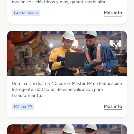
Electromecánico
mecánicos, eléctricos y más, garantizando alta…
e
a
n
b
Más info
Grado medio
s
D
r
o
i
i
b
g
c
r
i
a
e
t
c
G
a
i
r
l
o
a
i
n
d
z
I
o
a
n
M
c
t
Instalación y Mantenimiento
Domina la industria 4.0 con el Master FP en Fabricación
e
i
e
Master FP en Fabricacion Inteligente
Inteligente. 600 horas de especialización para
d
ó
l
transformar tu…
i
n
i
o
d
g
Más info
Máster FP
s
e
e
e
o
n
l
n
b
M
M
t
r
a
a
e