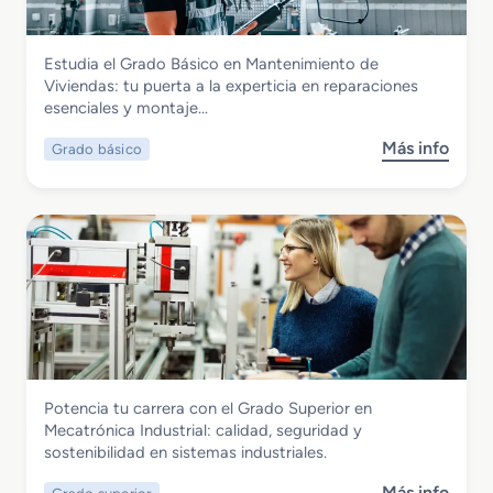
o
M
Instalación y Mantenimiento
Estudia el Grado Básico en Mantenimiento de
e
Grado Básico en Mantenimiento de
Viviendas: tu puerta a la experticia en reparaciones
d
Viviendas
esenciales y montaje…
i
o
Más info
Grado básico
s
e
o
n
b
I
r
n
e
s
G
t
r
a
a
l
d
a
o
c
B
i
Instalación y Mantenimiento
Potencia tu carrera con el Grado Superior en
á
o
Grado Superior en Mecatrónica
Mecatrónica Industrial: calidad, seguridad y
s
n
Industrial
sostenibilidad en sistemas industriales.
i
e
c
s
Más info