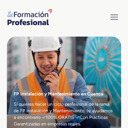
Saltar
al
contenido
FP Instalación y Mantenimiento en Cuenca
Si quieres hacer un ciclo profesional de la rama
de FP Instalación y Mantenimiento, te ayudamos
a encontrarlo ✓100% GRATIS ✓Con Prácticas
Garantizadas en empresas reales.