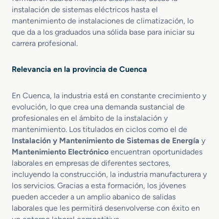
e
i
instalación de sistemas eléctricos hasta el
s
o
mantenimiento de instalaciones de climatización, lo
d
n
que da a los graduados una sólida base para iniciar su
e
e
carrera profesional.
P
s
r
T
o
é
Relevancia en la provincia de Cuenca
d
r
u
m
En Cuenca, la industria está en constante crecimiento y
c
i
c
evolución, lo que crea una demanda sustancial de
c
i
a
profesionales en el ámbito de la instalación y
ó
s
mantenimiento. Los titulados en ciclos como el de
n
y
Instalación y Mantenimiento de Sistemas de Energía
y
d
d
Mantenimiento Electrónico
encuentran oportunidades
e
e
laborales en empresas de diferentes sectores,
C
F
incluyendo la construcción, la industria manufacturera y
a
l
los servicios. Gracias a esta formación, los jóvenes
l
u
pueden acceder a un amplio abanico de salidas
o
i
laborales que les permitirá desenvolverse con éxito en
r
d