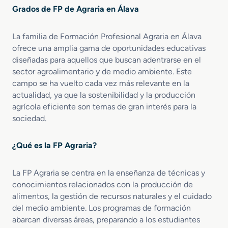
r
r
a
Grados de FP de Agraria en Álava
e
o
l
G
d
y
r
u
d
La familia de Formación Profesional Agraria en Álava
a
c
e
ofrece una amplia gama de oportunidades educativas
d
c
l
diseñadas para aquellos que buscan adentrarse en el
o
i
M
sector agroalimentario y de medio ambiente. Este
M
ó
e
campo se ha vuelto cada vez más relevante en la
e
n
d
actualidad, ya que la sostenibilidad y la producción
d
A
i
agrícola eficiente son temas de gran interés para la
i
g
o
sociedad.
o
r
N
e
o
a
n
p
t
¿Qué es la FP Agraria?
A
e
u
c
c
r
La FP Agraria se centra en la enseñanza de técnicas y
t
u
a
i
conocimientos relacionados con la producción de
a
l
v
r
alimentos, la gestión de recursos naturales y el cuidado
i
i
del medio ambiente. Los programas de formación
d
a
abarcan diversas áreas, preparando a los estudiantes
a