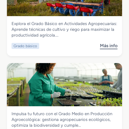
s
n
a
l
t
e
A
e
e
r
r
s
r
í
t
Agraria
Explora el Grado Básico en Actividades Agropecuarias:
F
a
e
Grado Básico en Actividades
Aprende técnicas de cultivo y riego para maximizar la
P
y
F
Agropecuarias
productividad agrícola….
e
F
l
n
l
o
Más info
Grado básico
s
F
o
r
o
l
r
a
b
o
i
l
r
r
s
e
i
t
G
s
e
r
t
r
a
e
í
d
r
a
o
i
B
a
Agraria
Impulsa tu futuro con el Grado Medio en Producción
á
A
Grado Medio en Producción
Agroecológica: gestiona agropecuarios ecológicos,
s
r
Agroecológica
optimiza la biodiversidad y cumple…
i
t