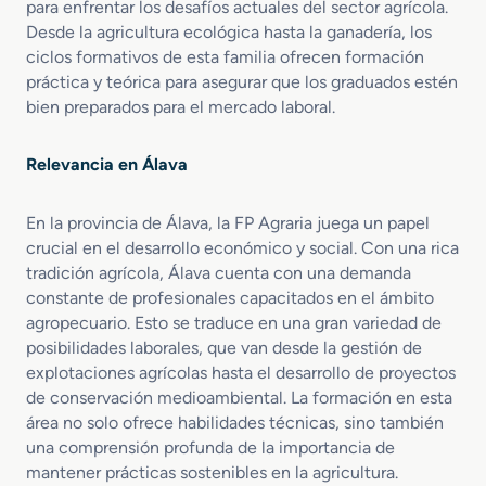
para enfrentar los desafíos actuales del sector agrícola.
d
Desde la agricultura ecológica hasta la ganadería, los
e
ciclos formativos de esta familia ofrecen formación
s
práctica y teórica para asegurar que los graduados estén
E
bien preparados para el mercado laboral.
c
u
e
Relevancia en Álava
s
t
En la provincia de Álava, la FP Agraria juega un papel
r
e
crucial en el desarrollo económico y social. Con una rica
s
tradición agrícola, Álava cuenta con una demanda
constante de profesionales capacitados en el ámbito
agropecuario. Esto se traduce en una gran variedad de
posibilidades laborales, que van desde la gestión de
explotaciones agrícolas hasta el desarrollo de proyectos
de conservación medioambiental. La formación en esta
área no solo ofrece habilidades técnicas, sino también
una comprensión profunda de la importancia de
mantener prácticas sostenibles en la agricultura.