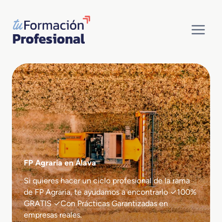
Saltar
al
contenido
FP Agraria en Álava
Si quieres hacer un ciclo profesional de la rama
de FP Agraria, te ayudamos a encontrarlo ✓100%
GRATIS ✓Con Prácticas Garantizadas en
empresas reales.