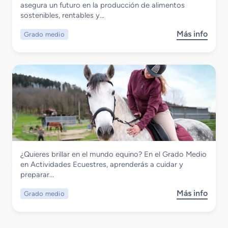
Grado Medio en Producción
asegura un futuro en la producción de alimentos
p
m
Agropecuaria
sostenibles, rentables y…
e
i
r
e
Más info
Grado medio
s
i
n
o
o
t
b
r
o
r
e
s
e
n
F
G
G
o
r
e
r
a
s
e
d
t
s
o
i
t
M
ó
a
Agraria
¿Quieres brillar en el mundo equino? En el Grado Medio
e
n
l
Grado Medio en Actividades Ecuestres
en Actividades Ecuestres, aprenderás a cuidar y
d
F
e
preparar…
i
o
s
o
r
Más info
Grado medio
s
e
e
o
n
s
b
P
t