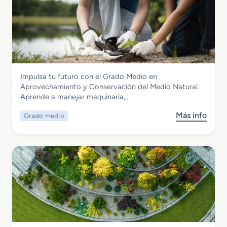
Agraria
Impulsa tu futuro con el Grado Medio en
Grado Medio en Aprovechamiento y
Aprovechamiento y Conservación del Medio Natural.
Conservación del Medio Natural
Aprende a manejar maquinaria,…
Más info
Grado medio
s
o
b
r
e
G
r
a
d
o
M