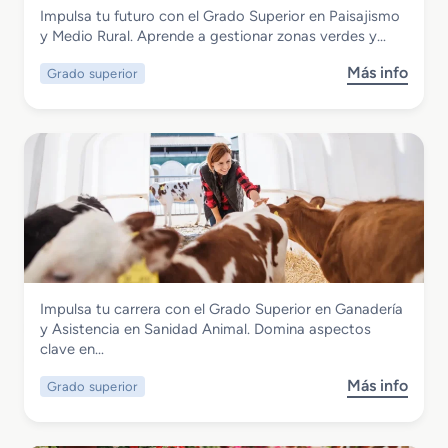
Agraria
Impulsa tu futuro con el Grado Superior en Paisajismo
e
Grado Superior en Paisajismo y Medio
y Medio Rural. Aprende a gestionar zonas verdes y…
d
Rural
i
Más info
Grado superior
s
o
o
e
b
n
r
A
e
p
G
r
r
o
a
v
d
e
o
c
S
h
Agraria
Impulsa tu carrera con el Grado Superior en Ganadería
u
a
Grado Superior en Ganadería y
y Asistencia en Sanidad Animal. Domina aspectos
p
m
Asistencia en Sanidad Animal
clave en…
e
i
r
e
Más info
Grado superior
s
i
n
o
o
t
b
r
o