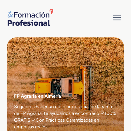
Saltar
al
contenido
FP Agraria en Almería
Si quieres hacer un ciclo profesional de la rama
de FP Agraria, te ayudamos a encontrarlo ✓100%
GRATIS ✓Con Prácticas Garantizadas en
empresas reales.