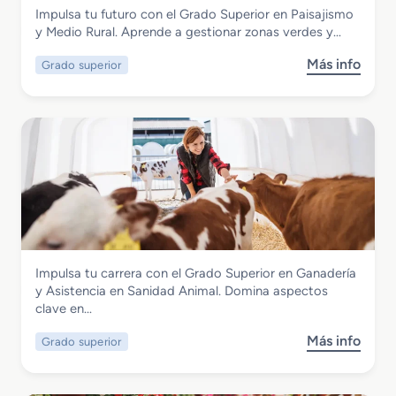
Agraria
Impulsa tu futuro con el Grado Superior en Paisajismo
e
Grado Superior en Paisajismo y Medio
y Medio Rural. Aprende a gestionar zonas verdes y…
d
Rural
i
Más info
Grado superior
s
o
o
e
b
n
r
A
e
p
G
r
r
o
a
v
d
e
o
c
S
h
Agraria
Impulsa tu carrera con el Grado Superior en Ganadería
u
a
Grado Superior en Ganadería y
y Asistencia en Sanidad Animal. Domina aspectos
p
m
Asistencia en Sanidad Animal
clave en…
e
i
r
e
Más info
Grado superior
s
i
n
o
o
t
b
r
o