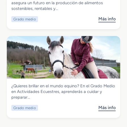
Grado Medio en Producción
asegura un futuro en la producción de alimentos
p
m
Agropecuaria
sostenibles, rentables y…
e
i
r
e
Más info
Grado medio
s
i
n
o
o
t
b
r
o
r
e
s
e
n
F
G
G
o
r
e
r
a
s
e
d
t
s
o
i
t
M
ó
a
Agraria
¿Quieres brillar en el mundo equino? En el Grado Medio
e
n
l
Grado Medio en Actividades Ecuestres
en Actividades Ecuestres, aprenderás a cuidar y
d
F
e
preparar…
i
o
s
o
r
Más info
Grado medio
s
e
e
o
n
s
b
P
t