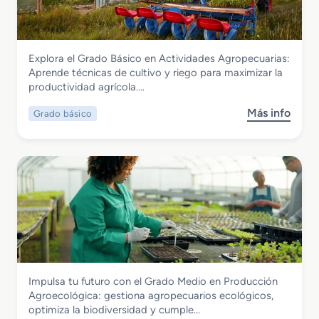
s
n
a
l
t
e
A
e
e
r
r
s
r
í
t
Agraria
Explora el Grado Básico en Actividades Agropecuarias:
F
a
e
Grado Básico en Actividades
Aprende técnicas de cultivo y riego para maximizar la
P
y
F
Agropecuarias
productividad agrícola….
e
F
l
n
l
o
Más info
Grado básico
s
F
o
r
o
l
r
a
b
o
i
l
r
r
s
e
i
t
G
s
e
r
t
r
a
e
í
d
r
a
o
i
B
a
Agraria
Impulsa tu futuro con el Grado Medio en Producción
á
A
Grado Medio en Producción
Agroecológica: gestiona agropecuarios ecológicos,
s
r
Agroecológica
optimiza la biodiversidad y cumple…
i
t