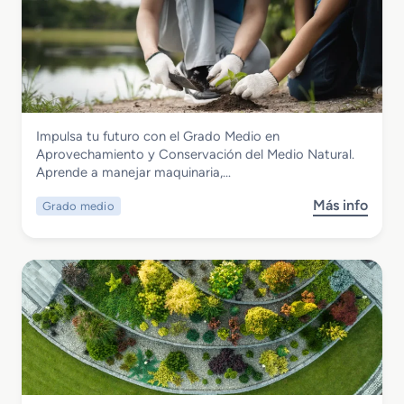
Agraria
Impulsa tu futuro con el Grado Medio en
Grado Medio en Aprovechamiento y
Aprovechamiento y Conservación del Medio Natural.
Conservación del Medio Natural
Aprende a manejar maquinaria,…
Más info
Grado medio
s
o
b
r
e
G
r
a
d
o
M